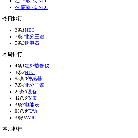
在
下载
找 NEC
在
商圈
找 NEC
今日排行
3条
1
NEC
7条
2
北分三谱
5条
3
继电器
本周排行
4条
1
红外热像仪
3条
2
NEC
58条
3
传感器
7条
4
北分三谱
29条
5
设备
42条
6
仪表
3条
7
电能表
88条
8
气动
3条
9
AVIO
本月排行