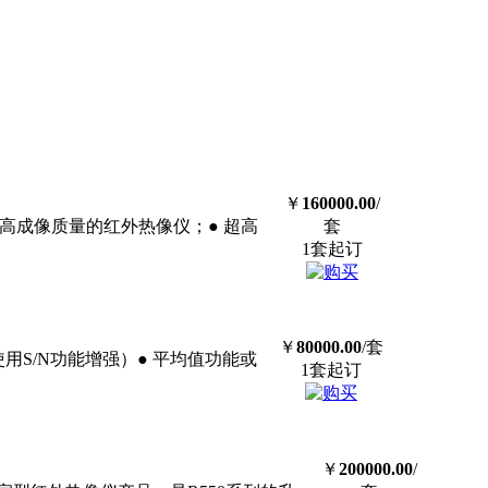
￥
160000.00
/
素，高成像质量的红外热像仪；● 超高
套
1套起订
￥
80000.00
/套
下使用S/N功能增强）● 平均值功能或
1套起订
￥
200000.00
/