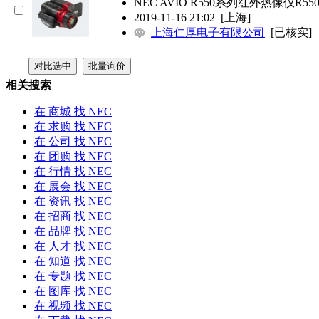
NEC
AVIO R550系列红外热像仪R
2019-11-16 21:02
[上海]
上海仁厚电子有限公司
[已核实]
相关搜索
在
商城
找 NEC
在
求购
找 NEC
在
公司
找 NEC
在
团购
找 NEC
在
行情
找 NEC
在
展会
找 NEC
在
资讯
找 NEC
在
招商
找 NEC
在
品牌
找 NEC
在
人才
找 NEC
在
知道
找 NEC
在
专题
找 NEC
在
图库
找 NEC
在
视频
找 NEC