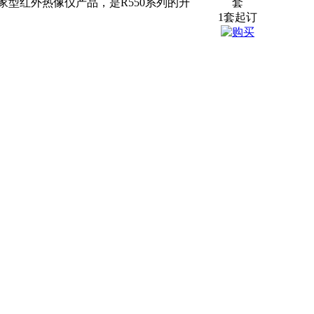
专家型红外热像仪产品，是R550系列的升
套
1套起订