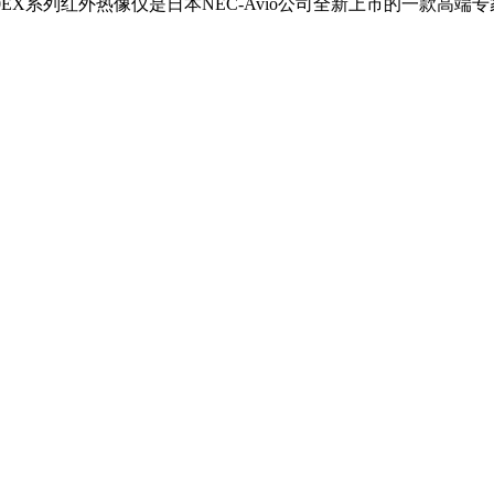
550EX系列红外热像仪是日本
NEC
-Avio公司全新上市的一款高端