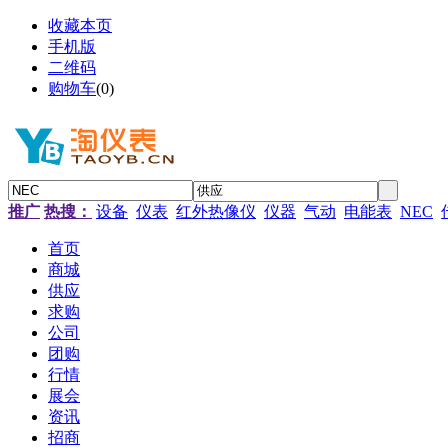
收藏本页
手机版
二维码
购物车
(
0
)
推广
热搜：
设备
仪表
红外热像仪
仪器
气动
电能表
NEC
首页
商城
供应
求购
公司
团购
行情
展会
资讯
招商