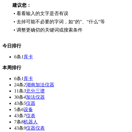
建议您：
• 看看输入的文字是否有误
• 去掉可能不必要的字词，如“的”、“什么”等
• 调整更确切的关键词或搜索条件
今日排行
6条
1
库卡
本周排行
6条
1
库卡
24条
2
湖南加法仪器
11条
3
北分三谱
30条
4
加法仪器
43条
5
仪器
5条
6
设备
43条
7
仪表
7条
8
机器人
43条
9
仪器仪表